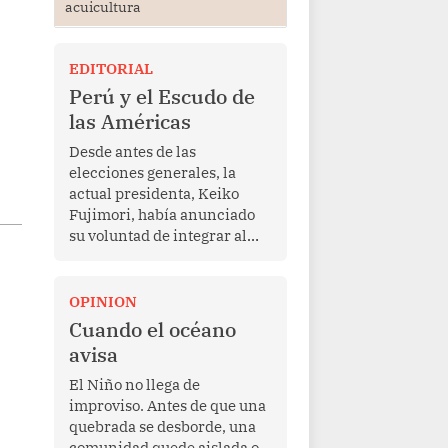
acuicultura
EDITORIAL
Perú y el Escudo de
las Américas
Desde antes de las
elecciones generales, la
actual presidenta, Keiko
Fujimori, había anunciado
su voluntad de integrar al
Perú a la iniciativa Escudo
de las Américas, presentada
en marzo de este año por el
OPINION
mandatario estadounidense
Cuando el océano
Donald Trump, con el fin de
avisa
enfrentar al crimen
transnacional organizado y
El Niño no llega de
al tráfico de drogas.
improviso. Antes de que una
quebrada se desborde, una
comunidad quede aislada o