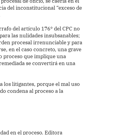
procesal de oficio, se caería en el
cia del inconstitucional “exceso de
.
rafo del artículo 176° del CPC no
 para las nulidades insubsanables;
orden procesal irrenunciable y para
rse, en el caso concreto, una grave
ido proceso que implique una
 remediada se convertirá en una
a los litigantes, porque el mal uso
ado condena al proceso a la
ad en el proceso. Editora