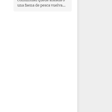
una faena de pesca vuelva
con las redes vacías, el
océano avisa. Hoy las señales
son claras: el Pacífico
tropical se está calentando y
el Perú tiene una ventana
estrecha para prepararse.