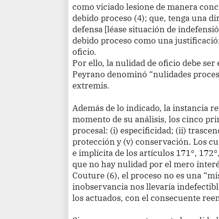
como viciado lesione de manera concre
debido proceso (4); que, tenga una dir
defensa [léase situación de indefensió
debido proceso como una justificación
oficio.
Por ello, la nulidad de oficio debe ser
Peyrano denominó “nulidades procesal
extremis.
Además de lo indicado, la instancia re
momento de su análisis, los cinco pri
procesal: (i) especificidad; (ii) trascen
protección y (v) conservación. Los c
e implícita de los artículos 171°, 17
que no hay nulidad por el mero interé
Couture (6), el proceso no es una “mis
inobservancia nos llevaría indefectib
los actuados, con el consecuente ree