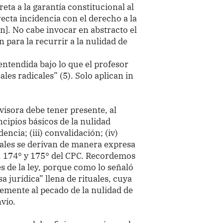
ta a la garantía constitucional al
ecta incidencia con el derecho a la
n]. No cabe invocar en abstracto el
 para la recurrir a la nulidad de
 entendida bajo lo que el profesor
es radicales” (5). Solo aplican in
visora debe tener presente, al
ncipios básicos de la nulidad
dencia; (iii) convalidación; (iv)
uales se derivan de manera expresa
2°, 174° y 175° del CPC. Recordemos
s de la ley, porque como lo señaló
a jurídica” llena de rituales, cuya
lemente al pecado de la nulidad de
nvío.