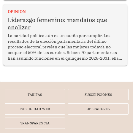
OPINION
Liderazgo femenino: mandatos que
analizar
La paridad política aún es un sueño por cumplir. Los
resultados de la elección parlamentaria del último
proceso electoral revelan que las mujeres todavía no
ocupan el 50% de las curules. Si bien 70 parlamentarias
han asumido funciones en el quinquenio 2026-2031, ellas
representan apenas el 36.8% de los 190 integrantes del
nuevo Congreso bicameral (60 senadores y 130
diputados).
TARIFAS
SUSCRIPCIONES
PUBLICIDAD WEB
OPERADORES
TRANSPARENCIA