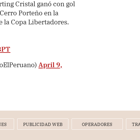
ting Cristal ganó con gol
 Cerro Porteño en la
e la Copa Libertadores.
8PT
ioElPeruano)
April 9,
NES
PUBLICIDAD WEB
OPERADORES
TR