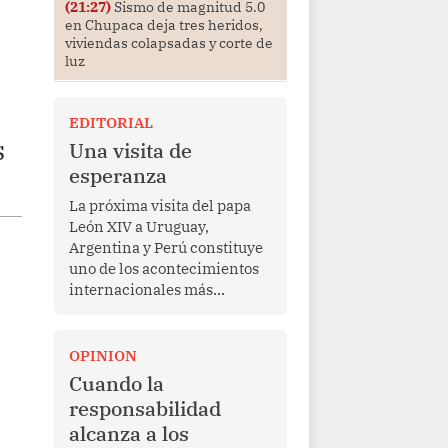
(21:27)
Sismo de magnitud 5.0
en Chupaca deja tres heridos,
viviendas colapsadas y corte de
luz
EDITORIAL
s
Una visita de
esperanza
La próxima visita del papa
León XIV a Uruguay,
Argentina y Perú constituye
uno de los acontecimientos
internacionales más
relevantes para América
Latina en los últimos años.
Más allá de su dimensión
OPINION
religiosa, esta gira
Cuando la
representa una oportunidad
responsabilidad
para reafirmar el valor del
alcanza a los
diálogo, fortalecer los