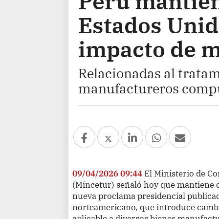
Perú mantien
Estados Unid
impacto de m
Relacionadas al tratam
manufactureros compue
09/04/2026 09:44
El Ministerio de C
(Mincetur) señaló hoy que mantiene d
nueva proclama presidencial publica
norteamericano, que introduce cambi
aplicable a diversos bienes manufac