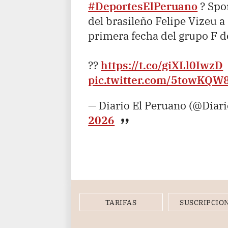
#DeportesElPeruano
? Spor
del brasileño Felipe Vizeu a
primera fecha del grupo F d
??
https://t.co/giXLl0IwzD
pic.twitter.com/5towKQW
— Diario El Peruano (@Diar
2026
TARIFAS
SUSCRIPCIO