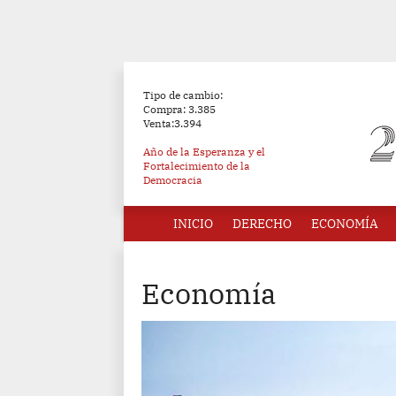
Tipo de cambio:
Compra: 3.385
Venta:3.394
Año de la Esperanza y el
Fortalecimiento de la
Democracia
INICIO
DERECHO
ECONOMÍA
Economía