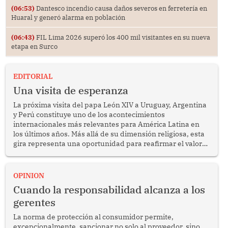
(06:53)
Dantesco incendio causa daños severos en ferretería en
Huaral y generó alarma en población
(06:43)
FIL Lima 2026 superó los 400 mil visitantes en su nueva
etapa en Surco
EDITORIAL
Una visita de esperanza
La próxima visita del papa León XIV a Uruguay, Argentina
y Perú constituye uno de los acontecimientos
internacionales más relevantes para América Latina en
los últimos años. Más allá de su dimensión religiosa, esta
gira representa una oportunidad para reafirmar el valor
del diálogo, fortalecer los vínculos entre los pueblos y
proyectar una imagen de cooperación en una región que
enfrenta desafíos en materia de desarrollo, cohesión
OPINION
social y gobernabilidad.
Cuando la responsabilidad alcanza a los
gerentes
La norma de protección al consumidor permite,
excepcionalmente, sancionar no solo al proveedor, sino