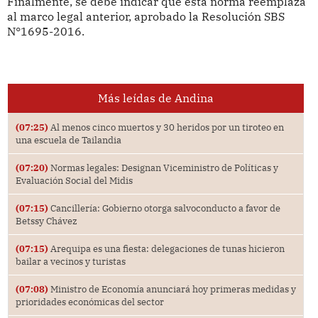
Finalmente, se debe indicar que esta norma reemplaza
al marco legal anterior, aprobado la Resolución SBS
N°1695-2016.
Más leídas de Andina
(07:25)
Al menos cinco muertos y 30 heridos por un tiroteo en
una escuela de Tailandia
(07:20)
Normas legales: Designan Viceministro de Políticas y
Evaluación Social del Midis
(07:15)
Cancillería: Gobierno otorga salvoconducto a favor de
Betssy Chávez
(07:15)
Arequipa es una fiesta: delegaciones de tunas hicieron
bailar a vecinos y turistas
(07:08)
Ministro de Economía anunciará hoy primeras medidas y
prioridades económicas del sector