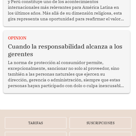
y Perú constituye uno de los acontecimientos
internacionales más relevantes para América Latina en
los últimos años. Más allá de su dimensión religiosa, esta
gira representa una oportunidad para reafirmar el valor
del diálogo, fortalecer los vínculos entre los pueblos y
proyectar una imagen de cooperación en una región que
enfrenta desafíos en materia de desarrollo, cohesión
OPINION
social y gobernabilidad.
Cuando la responsabilidad alcanza a los
gerentes
La norma de protección al consumidor permite,
excepcionalmente, sancionar no solo al proveedor, sino
también a las personas naturales que ejercen su
dirección, gerencia o administración, siempre que estas
personas hayan participado con dolo o culpa inexcusable
en el planeamiento, la realización o la ejecución de la
infracción. En un caso reciente, Indecopi sancionó al
gerente de un proveedor de servicios de entretenimiento
por la frustrada realización de un meet and greet con
Lionel Messi, cuya presencia fue ofrecida, a su vez, por el
gerente de la empresa promotora en una entrevista
TARIFAS
SUSCRIPCIONES
radial.