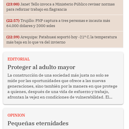
(23:00)
Janet Tello invoca a Ministerio Público revisar normas
para reforzar trabajo en flagrancia
(22:57)
Trujillo: PNP captura a tres personas e incauta más
64,000 dólares y 2000 soles
(22:39)
Arequipa: Patahuasi soportó hoy -21⁰ C, la temperatura
más baja en lo que va del invierno
EDITORIAL
Proteger al adulto mayor
La construcción de una sociedad más justa no solo se
mide por las oportunidades que ofrece a las nuevas
generaciones, sino también por la manera en que protege
a quienes, después de una vida de esfuerzo y trabajo,
afrontan la vejez en condiciones de vulnerabilidad. El
anuncio formulado por la presidenta de la república,
Keiko Fujimori, de incrementar de 350 a 700 soles
bimestrales el subsidio que reciben los beneficiarios del
OPINION
programa Pensión 65 abre una oportunidad para
Pequeñas eternidades
reflexionar sobre la importancia de fortalecer las políticas