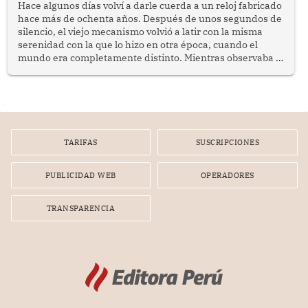
públicas dirigidas a los adultos mayores en pobreza.
Hace algunos días volví a darle cuerda a un reloj fabricado
hace más de ochenta años. Después de unos segundos de
silencio, el viejo mecanismo volvió a latir con la misma
serenidad con la que lo hizo en otra época, cuando el
mundo era completamente distinto. Mientras observaba el
lento movimiento de sus agujas pensé que algunas cosas
poseen una misteriosa capacidad para sobrevivir al
tiempo.
TARIFAS
SUSCRIPCIONES
PUBLICIDAD WEB
OPERADORES
TRANSPARENCIA