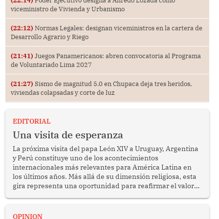
(22:14)
Poder Ejecutivo designa a Alfredo Lozada como
viceministro de Vivienda y Urbanismo
(22:12)
Normas Legales: designan viceministros en la cartera de
Desarrollo Agrario y Riego
(21:41)
Juegos Panamericanos: abren convocatoria al Programa
de Voluntariado Lima 2027
(21:27)
Sismo de magnitud 5.0 en Chupaca deja tres heridos,
viviendas colapsadas y corte de luz
EDITORIAL
Una visita de esperanza
La próxima visita del papa León XIV a Uruguay, Argentina
y Perú constituye uno de los acontecimientos
internacionales más relevantes para América Latina en
los últimos años. Más allá de su dimensión religiosa, esta
gira representa una oportunidad para reafirmar el valor
del diálogo, fortalecer los vínculos entre los pueblos y
proyectar una imagen de cooperación en una región que
enfrenta desafíos en materia de desarrollo, cohesión
OPINION