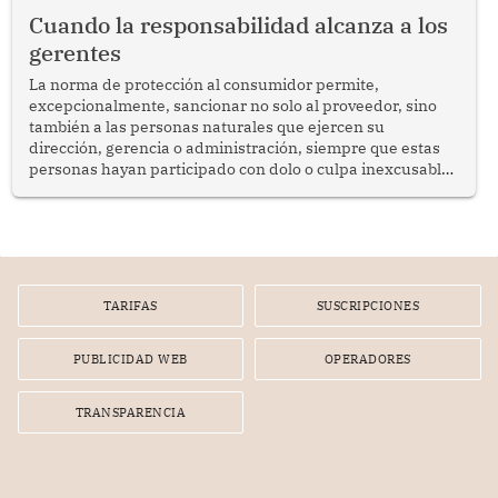
social y gobernabilidad.
Cuando la responsabilidad alcanza a los
gerentes
La norma de protección al consumidor permite,
excepcionalmente, sancionar no solo al proveedor, sino
también a las personas naturales que ejercen su
dirección, gerencia o administración, siempre que estas
personas hayan participado con dolo o culpa inexcusable
en el planeamiento, la realización o la ejecución de la
infracción. En un caso reciente, Indecopi sancionó al
gerente de un proveedor de servicios de entretenimiento
por la frustrada realización de un meet and greet con
Lionel Messi, cuya presencia fue ofrecida, a su vez, por el
gerente de la empresa promotora en una entrevista
TARIFAS
SUSCRIPCIONES
radial.
PUBLICIDAD WEB
OPERADORES
TRANSPARENCIA