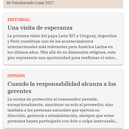
de Voluntariado Lima 2027
EDITORIAL
Una visita de esperanza
La próxima visita del papa León XIV a Uruguay, Argentina
y Perú constituye uno de los acontecimientos
internacionales más relevantes para América Latina en
los últimos años. Más allá de su dimensión religiosa, esta
gira representa una oportunidad para reafirmar el valor
del diálogo, fortalecer los vínculos entre los pueblos y
proyectar una imagen de cooperación en una región que
enfrenta desafíos en materia de desarrollo, cohesión
OPINION
social y gobernabilidad.
Cuando la responsabilidad alcanza a los
gerentes
La norma de protección al consumidor permite,
excepcionalmente, sancionar no solo al proveedor, sino
también a las personas naturales que ejercen su
dirección, gerencia o administración, siempre que estas
personas hayan participado con dolo o culpa inexcusable
en el planeamiento, la realización o la ejecución de la