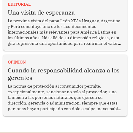
EDITORIAL
Una visita de esperanza
La próxima visita del papa León XIV a Uruguay, Argentina
y Perú constituye uno de los acontecimientos
internacionales más relevantes para América Latina en
los últimos años. Más allá de su dimensión religiosa, esta
gira representa una oportunidad para reafirmar el valor
del diálogo, fortalecer los vínculos entre los pueblos y
proyectar una imagen de cooperación en una región que
enfrenta desafíos en materia de desarrollo, cohesión
OPINION
social y gobernabilidad.
Cuando la responsabilidad alcanza a los
gerentes
La norma de protección al consumidor permite,
excepcionalmente, sancionar no solo al proveedor, sino
también a las personas naturales que ejercen su
dirección, gerencia o administración, siempre que estas
personas hayan participado con dolo o culpa inexcusable
en el planeamiento, la realización o la ejecución de la
infracción. En un caso reciente, Indecopi sancionó al
gerente de un proveedor de servicios de entretenimiento
por la frustrada realización de un meet and greet con