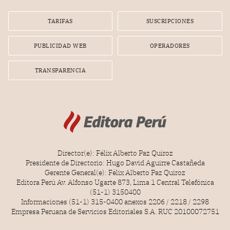
Lionel Messi, cuya presencia fue ofrecida, a su vez, por el
gerente de la empresa promotora en una entrevista
TARIFAS
SUSCRIPCIONES
radial.
PUBLICIDAD WEB
OPERADORES
TRANSPARENCIA
Director(e): Félix Alberto Paz Quiroz
Presidente de Directorio: Hugo David Aguirre Castañeda
Gerente General(e): Félix Alberto Paz Quiroz
Editora Perú Av. Alfonso Ugarte 873, Lima 1 Central Telefónica
(51-1) 3150400
Informaciones (51-1) 315-0400 anexos 2206 / 2218 / 2298
Empresa Peruana de Servicios Editoriales S.A. RUC 20100072751