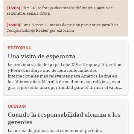
(16:06)
ERM 2026: franja electoral se difundirá a partir de
setiembre, señala ONPE
(16:00)
Lima Norte: 12 meses de prisión preventiva para ‘Los
Conquistadores Reales’ por extorsión
EDITORIAL
Una visita de esperanza
La próxima visita del papa León XIV a Uruguay, Argentina
y Perú constituye uno de los acontecimientos
internacionales más relevantes para América Latina en
los últimos años. Más allá de su dimensión religiosa, esta
gira representa una oportunidad para reafirmar el valor
del diálogo, fortalecer los vínculos entre los pueblos y
proyectar una imagen de cooperación en una región que
enfrenta desafíos en materia de desarrollo, cohesión
OPINION
social y gobernabilidad.
Cuando la responsabilidad alcanza a los
gerentes
La norma de protección al consumidor permite,