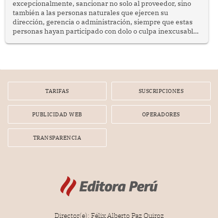
excepcionalmente, sancionar no solo al proveedor, sino
también a las personas naturales que ejercen su
dirección, gerencia o administración, siempre que estas
personas hayan participado con dolo o culpa inexcusable
en el planeamiento, la realización o la ejecución de la
infracción. En un caso reciente, Indecopi sancionó al
gerente de un proveedor de servicios de entretenimiento
por la frustrada realización de un meet and greet con
Lionel Messi, cuya presencia fue ofrecida, a su vez, por el
gerente de la empresa promotora en una entrevista
TARIFAS
SUSCRIPCIONES
radial.
PUBLICIDAD WEB
OPERADORES
TRANSPARENCIA
Director(e): Félix Alberto Paz Quiroz