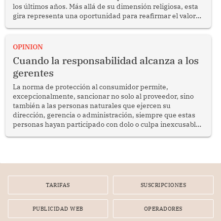
los últimos años. Más allá de su dimensión religiosa, esta
gira representa una oportunidad para reafirmar el valor
del diálogo, fortalecer los vínculos entre los pueblos y
proyectar una imagen de cooperación en una región que
enfrenta desafíos en materia de desarrollo, cohesión
OPINION
social y gobernabilidad.
Cuando la responsabilidad alcanza a los
gerentes
La norma de protección al consumidor permite,
excepcionalmente, sancionar no solo al proveedor, sino
también a las personas naturales que ejercen su
dirección, gerencia o administración, siempre que estas
personas hayan participado con dolo o culpa inexcusable
en el planeamiento, la realización o la ejecución de la
infracción. En un caso reciente, Indecopi sancionó al
gerente de un proveedor de servicios de entretenimiento
por la frustrada realización de un meet and greet con
Lionel Messi, cuya presencia fue ofrecida, a su vez, por el
gerente de la empresa promotora en una entrevista
TARIFAS
SUSCRIPCIONES
radial.
PUBLICIDAD WEB
OPERADORES