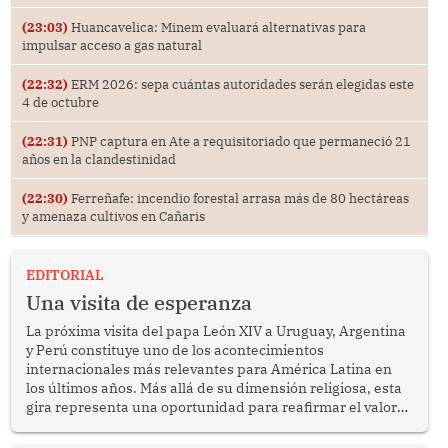
(23:03)
Huancavelica: Minem evaluará alternativas para
impulsar acceso a gas natural
(22:32)
ERM 2026: sepa cuántas autoridades serán elegidas este
4 de octubre
(22:31)
PNP captura en Ate a requisitoriado que permaneció 21
años en la clandestinidad
(22:30)
Ferreñafe: incendio forestal arrasa más de 80 hectáreas
y amenaza cultivos en Cañaris
EDITORIAL
Una visita de esperanza
La próxima visita del papa León XIV a Uruguay, Argentina
y Perú constituye uno de los acontecimientos
internacionales más relevantes para América Latina en
los últimos años. Más allá de su dimensión religiosa, esta
gira representa una oportunidad para reafirmar el valor
del diálogo, fortalecer los vínculos entre los pueblos y
proyectar una imagen de cooperación en una región que