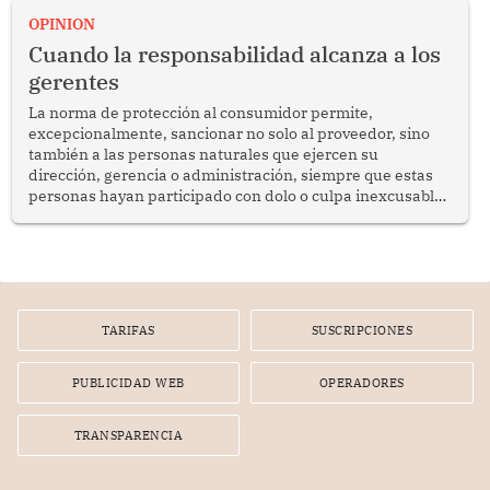
enfrenta desafíos en materia de desarrollo, cohesión
OPINION
social y gobernabilidad.
Cuando la responsabilidad alcanza a los
gerentes
La norma de protección al consumidor permite,
excepcionalmente, sancionar no solo al proveedor, sino
también a las personas naturales que ejercen su
dirección, gerencia o administración, siempre que estas
personas hayan participado con dolo o culpa inexcusable
en el planeamiento, la realización o la ejecución de la
infracción. En un caso reciente, Indecopi sancionó al
gerente de un proveedor de servicios de entretenimiento
por la frustrada realización de un meet and greet con
Lionel Messi, cuya presencia fue ofrecida, a su vez, por el
gerente de la empresa promotora en una entrevista
TARIFAS
SUSCRIPCIONES
radial.
PUBLICIDAD WEB
OPERADORES
TRANSPARENCIA