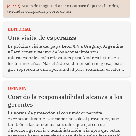
(21:27)
Sismo de magnitud 5.0 en Chupaca deja tres heridos,
viviendas colapsadas y corte de luz
EDITORIAL
Una visita de esperanza
La próxima visita del papa León XIV a Uruguay, Argentina
y Perú constituye uno de los acontecimientos
internacionales más relevantes para América Latina en
los últimos años. Más allá de su dimensión religiosa, esta
gira representa una oportunidad para reafirmar el valor
del diálogo, fortalecer los vínculos entre los pueblos y
proyectar una imagen de cooperación en una región que
enfrenta desafíos en materia de desarrollo, cohesión
OPINION
social y gobernabilidad.
Cuando la responsabilidad alcanza a los
gerentes
La norma de protección al consumidor permite,
excepcionalmente, sancionar no solo al proveedor, sino
también a las personas naturales que ejercen su
dirección, gerencia o administración, siempre que estas