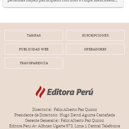
personas hayan participado con dolo o culpa inexcusable
en el planeamiento, la realización o la ejecución de la
infracción. En un caso reciente, Indecopi sancionó al
gerente de un proveedor de servicios de entretenimiento
por la frustrada realización de un meet and greet con
Lionel Messi, cuya presencia fue ofrecida, a su vez, por el
gerente de la empresa promotora en una entrevista
TARIFAS
SUSCRIPCIONES
radial.
PUBLICIDAD WEB
OPERADORES
TRANSPARENCIA
Director(e): Félix Alberto Paz Quiroz
Presidente de Directorio: Hugo David Aguirre Castañeda
Gerente General(e): Félix Alberto Paz Quiroz
Editora Perú Av. Alfonso Ugarte 873, Lima 1 Central Telefónica