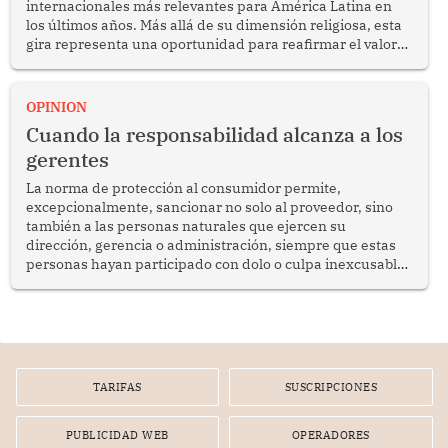
internacionales más relevantes para América Latina en
los últimos años. Más allá de su dimensión religiosa, esta
gira representa una oportunidad para reafirmar el valor
del diálogo, fortalecer los vínculos entre los pueblos y
proyectar una imagen de cooperación en una región que
enfrenta desafíos en materia de desarrollo, cohesión
OPINION
social y gobernabilidad.
Cuando la responsabilidad alcanza a los
gerentes
La norma de protección al consumidor permite,
excepcionalmente, sancionar no solo al proveedor, sino
también a las personas naturales que ejercen su
dirección, gerencia o administración, siempre que estas
personas hayan participado con dolo o culpa inexcusable
en el planeamiento, la realización o la ejecución de la
infracción. En un caso reciente, Indecopi sancionó al
gerente de un proveedor de servicios de entretenimiento
por la frustrada realización de un meet and greet con
Lionel Messi, cuya presencia fue ofrecida, a su vez, por el
gerente de la empresa promotora en una entrevista
TARIFAS
SUSCRIPCIONES
radial.
PUBLICIDAD WEB
OPERADORES