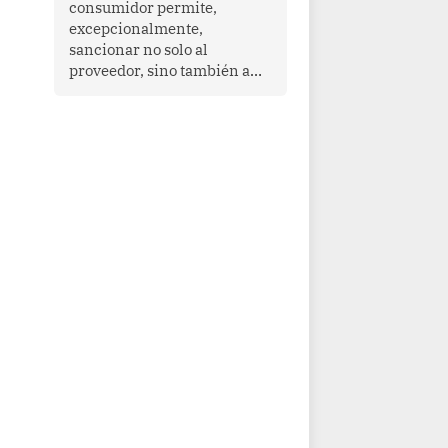
consumidor permite,
que enfrenta desafíos en
excepcionalmente,
materia de desarrollo,
sancionar no solo al
cohesión social y
proveedor, sino también a
gobernabilidad.
las personas naturales que
ejercen su dirección,
gerencia o administración,
siempre que estas personas
hayan participado con dolo o
culpa inexcusable en el
planeamiento, la realización
o la ejecución de la
infracción. En un caso
reciente, Indecopi sancionó
al gerente de un proveedor
de servicios de
entretenimiento por la
frustrada realización de un
meet and greet con Lionel
Messi, cuya presencia fue
ofrecida, a su vez, por el