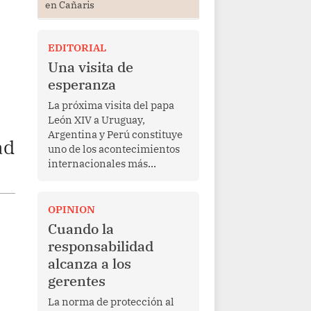
en Cañaris
EDITORIAL
Una visita de
esperanza
La próxima visita del papa
León XIV a Uruguay,
Argentina y Perú constituye
ad
uno de los acontecimientos
internacionales más
relevantes para América
Latina en los últimos años.
Más allá de su dimensión
OPINION
religiosa, esta gira
Cuando la
representa una oportunidad
responsabilidad
para reafirmar el valor del
alcanza a los
diálogo, fortalecer los
gerentes
vínculos entre los pueblos y
proyectar una imagen de
La norma de protección al
cooperación en una región