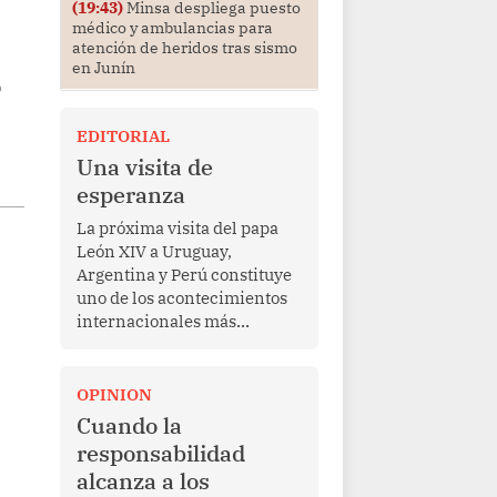
(19:43)
Minsa despliega puesto
médico y ambulancias para
atención de heridos tras sismo
s
en Junín
EDITORIAL
Una visita de
esperanza
La próxima visita del papa
León XIV a Uruguay,
Argentina y Perú constituye
uno de los acontecimientos
internacionales más
relevantes para América
Latina en los últimos años.
Más allá de su dimensión
OPINION
religiosa, esta gira
Cuando la
representa una oportunidad
responsabilidad
para reafirmar el valor del
alcanza a los
diálogo, fortalecer los