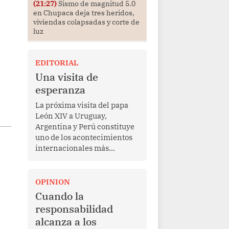
(21:27)
Sismo de magnitud 5.0
en Chupaca deja tres heridos,
viviendas colapsadas y corte de
luz
EDITORIAL
Una visita de
esperanza
La próxima visita del papa
León XIV a Uruguay,
Argentina y Perú constituye
uno de los acontecimientos
internacionales más
relevantes para América
Latina en los últimos años.
Más allá de su dimensión
OPINION
religiosa, esta gira
Cuando la
representa una oportunidad
responsabilidad
para reafirmar el valor del
alcanza a los
diálogo, fortalecer los