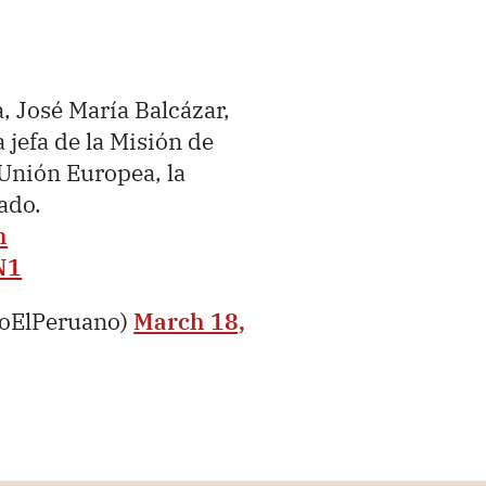
a, José María Balcázar,
 jefa de la Misión de
 Unión Europea, la
ado.
h
N1
ioElPeruano)
March 18,