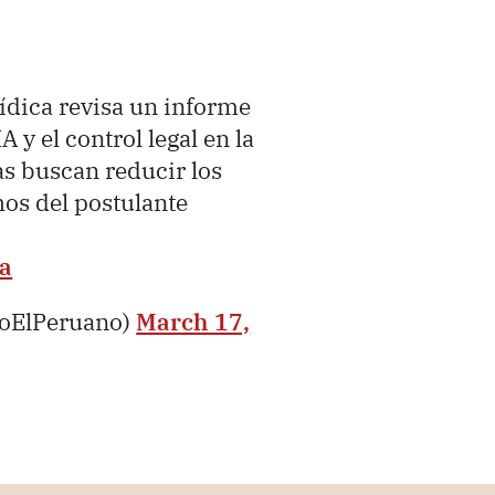
ídica revisa un informe
A y el control legal en la
as buscan reducir los
hos del postulante
ea
ioElPeruano)
March 17,