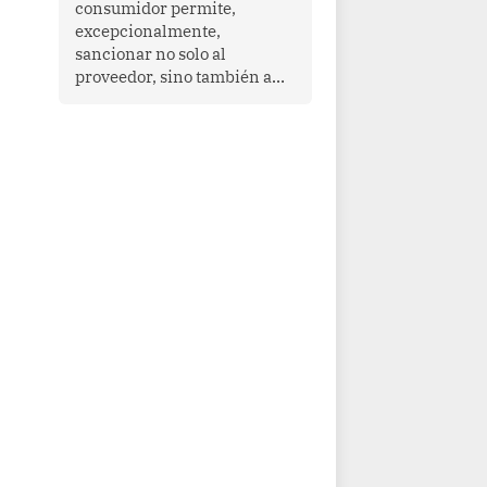
consumidor permite,
que enfrenta desafíos en
excepcionalmente,
materia de desarrollo,
sancionar no solo al
cohesión social y
proveedor, sino también a
gobernabilidad.
las personas naturales que
ejercen su dirección,
gerencia o administración,
siempre que estas personas
hayan participado con dolo o
culpa inexcusable en el
planeamiento, la realización
o la ejecución de la
infracción. En un caso
reciente, Indecopi sancionó
al gerente de un proveedor
de servicios de
entretenimiento por la
frustrada realización de un
meet and greet con Lionel
Messi, cuya presencia fue
ofrecida, a su vez, por el