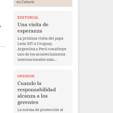
en Cañaris
EDITORIAL
n
Una visita de
esperanza
La próxima visita del papa
León XIV a Uruguay,
Argentina y Perú constituye
uno de los acontecimientos
internacionales más
relevantes para América
Latina en los últimos años.
Más allá de su dimensión
OPINION
religiosa, esta gira
Cuando la
representa una oportunidad
responsabilidad
para reafirmar el valor del
alcanza a los
diálogo, fortalecer los
gerentes
vínculos entre los pueblos y
proyectar una imagen de
La norma de protección al
cooperación en una región