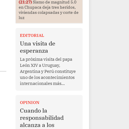
(21:27)
Sismo de magnitud 5.0
en Chupaca deja tres heridos,
viviendas colapsadas y corte de
luz
EDITORIAL
Una visita de
esperanza
La próxima visita del papa
León XIV a Uruguay,
Argentina y Perú constituye
uno de los acontecimientos
internacionales más
relevantes para América
Latina en los últimos años.
Más allá de su dimensión
OPINION
religiosa, esta gira
Cuando la
representa una oportunidad
responsabilidad
para reafirmar el valor del
alcanza a los
diálogo, fortalecer los