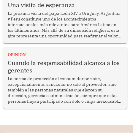
Una visita de esperanza
La próxima visita del papa León XIV a Uruguay, Argentina
y Perú constituye uno de los acontecimientos
internacionales más relevantes para América Latina en
los últimos años. Más allá de su dimensión religiosa, esta
gira representa una oportunidad para reafirmar el valor
del diálogo, fortalecer los vínculos entre los pueblos y
proyectar una imagen de cooperación en una región que
enfrenta desafíos en materia de desarrollo, cohesión
OPINION
social y gobernabilidad.
Cuando la responsabilidad alcanza a los
gerentes
La norma de protección al consumidor permite,
excepcionalmente, sancionar no solo al proveedor, sino
también a las personas naturales que ejercen su
dirección, gerencia o administración, siempre que estas
personas hayan participado con dolo o culpa inexcusable
en el planeamiento, la realización o la ejecución de la
infracción. En un caso reciente, Indecopi sancionó al
gerente de un proveedor de servicios de entretenimiento
por la frustrada realización de un meet and greet con
Lionel Messi, cuya presencia fue ofrecida, a su vez, por el