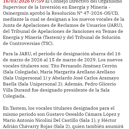
16/03/2026 07:59
El Consejo Directivo del Organismo
Supervisor de la Inversión en Energía y Minería -
Osinergmin aprobó la Resolución N° 47-2026-OS/CD,
mediante la cual se designan a los nuevos vocales de la
Junta de Apelaciones de Reclamos de Usuarios (JARU),
del Tribunal de Apelaciones de Sanciones en Temas de
Energía y Minería (Tastem) y del Tribunal de Solución
de Controversias (TSC).
Para la JARU, el periodo de designación abarca del 16
de marzo de 2026 al 15 de marzo de 2029. Los nuevos
vocales titulares son: Tito Fernando Jiménez Cerrón
(Sala Colegiada), María Margarita Arellano Arellano
(Sala Unipersonal 1) y Abelardo José Carlos Aramayo
Baella (Sala Unipersonal 2). Además, Pedro Glicerio
Villa Durand fue designado presidente de la Sala
Colegiada.
En Tastem, los vocales titulares designados para el
mismo periodo son Gustavo Oswaldo Cámara López y
Mario Antonio Nicolini Del Castillo (Sala 1), y Héctor
Adrián Chávarry Rojas (Sala 2), quien también asumirá