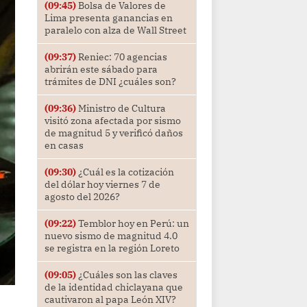
(09:45)
Bolsa de Valores de
Lima presenta ganancias en
paralelo con alza de Wall Street
(09:37)
Reniec: 70 agencias
abrirán este sábado para
trámites de DNI ¿cuáles son?
(09:36)
Ministro de Cultura
visitó zona afectada por sismo
de magnitud 5 y verificó daños
en casas
(09:30)
¿Cuál es la cotización
del dólar hoy viernes 7 de
agosto del 2026?
(09:22)
Temblor hoy en Perú: un
nuevo sismo de magnitud 4.0
se registra en la región Loreto
(09:05)
¿Cuáles son las claves
de la identidad chiclayana que
cautivaron al papa León XIV?