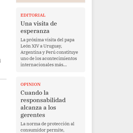
EDITORIAL
Una visita de
esperanza
La próxima visita del papa
León XIV a Uruguay,
Argentina y Perú constituye
a
uno de los acontecimientos
internacionales más
relevantes para América
Latina en los últimos años.
Más allá de su dimensión
OPINION
religiosa, esta gira
Cuando la
representa una oportunidad
responsabilidad
para reafirmar el valor del
alcanza a los
diálogo, fortalecer los
gerentes
vínculos entre los pueblos y
proyectar una imagen de
La norma de protección al
cooperación en una región
consumidor permite,