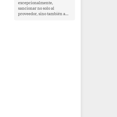
que enfrenta desafíos en
excepcionalmente,
materia de desarrollo,
sancionar no solo al
cohesión social y
proveedor, sino también a
gobernabilidad.
las personas naturales que
ejercen su dirección,
gerencia o administración,
siempre que estas personas
hayan participado con dolo o
culpa inexcusable en el
planeamiento, la realización
o la ejecución de la
infracción. En un caso
reciente, Indecopi sancionó
al gerente de un proveedor
de servicios de
entretenimiento por la
frustrada realización de un
meet and greet con Lionel
Messi, cuya presencia fue
ofrecida, a su vez, por el
gerente de la empresa