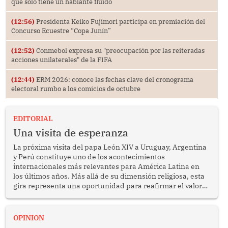
que solo tiene un hablante fluido
(12:56)
Presidenta Keiko Fujimori participa en premiación del
Concurso Ecuestre “Copa Junín”
(12:52)
Conmebol expresa su "preocupación por las reiteradas
acciones unilaterales" de la FIFA
(12:44)
ERM 2026: conoce las fechas clave del cronograma
electoral rumbo a los comicios de octubre
EDITORIAL
Una visita de esperanza
La próxima visita del papa León XIV a Uruguay, Argentina
y Perú constituye uno de los acontecimientos
internacionales más relevantes para América Latina en
los últimos años. Más allá de su dimensión religiosa, esta
gira representa una oportunidad para reafirmar el valor
del diálogo, fortalecer los vínculos entre los pueblos y
proyectar una imagen de cooperación en una región que
enfrenta desafíos en materia de desarrollo, cohesión
OPINION
social y gobernabilidad.