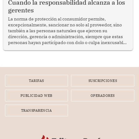
Cuando la responsabilidad alcanza a los
gerentes
La norma de protección al consumidor permite,
excepcionalmente, sancionar no solo al proveedor, sino
también a las personas naturales que ejercen su
dirección, gerencia o administración, siempre que estas
personas hayan participado con dolo o culpa inexcusable
en el planeamiento, la realización o la ejecución de la
infracción. En un caso reciente, Indecopi sancionó al
gerente de un proveedor de servicios de entretenimiento
por la frustrada realización de un meet and greet con
Lionel Messi, cuya presencia fue ofrecida, a su vez, por el
gerente de la empresa promotora en una entrevista
TARIFAS
SUSCRIPCIONES
radial.
PUBLICIDAD WEB
OPERADORES
TRANSPARENCIA