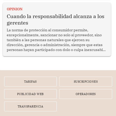
proyectar una imagen de cooperación en una región que
enfrenta desafíos en materia de desarrollo, cohesión
OPINION
social y gobernabilidad.
Cuando la responsabilidad alcanza a los
gerentes
La norma de protección al consumidor permite,
excepcionalmente, sancionar no solo al proveedor, sino
también a las personas naturales que ejercen su
dirección, gerencia o administración, siempre que estas
personas hayan participado con dolo o culpa inexcusable
en el planeamiento, la realización o la ejecución de la
infracción. En un caso reciente, Indecopi sancionó al
gerente de un proveedor de servicios de entretenimiento
por la frustrada realización de un meet and greet con
Lionel Messi, cuya presencia fue ofrecida, a su vez, por el
gerente de la empresa promotora en una entrevista
TARIFAS
SUSCRIPCIONES
radial.
PUBLICIDAD WEB
OPERADORES
TRANSPARENCIA