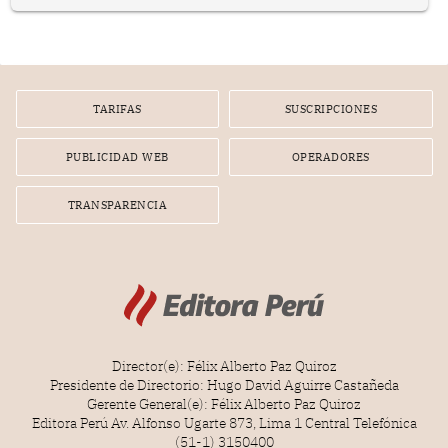
representan apenas el 36.8% de los 190 integrantes del
nuevo Congreso bicameral (60 senadores y 130
diputados).
TARIFAS
SUSCRIPCIONES
PUBLICIDAD WEB
OPERADORES
TRANSPARENCIA
Director(e): Félix Alberto Paz Quiroz
Presidente de Directorio: Hugo David Aguirre Castañeda
Gerente General(e): Félix Alberto Paz Quiroz
Editora Perú Av. Alfonso Ugarte 873, Lima 1 Central Telefónica
(51-1) 3150400