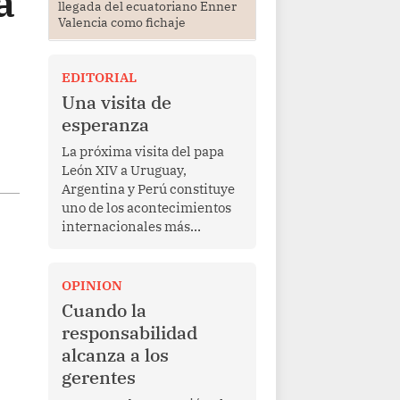
a
llegada del ecuatoriano Enner
Valencia como fichaje
EDITORIAL
Una visita de
esperanza
La próxima visita del papa
León XIV a Uruguay,
Argentina y Perú constituye
uno de los acontecimientos
internacionales más
relevantes para América
Latina en los últimos años.
Más allá de su dimensión
OPINION
religiosa, esta gira
Cuando la
representa una oportunidad
responsabilidad
para reafirmar el valor del
alcanza a los
diálogo, fortalecer los
gerentes
vínculos entre los pueblos y
proyectar una imagen de