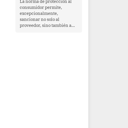
La norma de protección al
cooperación en una región
consumidor permite,
que enfrenta desafíos en
excepcionalmente,
materia de desarrollo,
sancionar no solo al
cohesión social y
proveedor, sino también a
gobernabilidad.
las personas naturales que
ejercen su dirección,
gerencia o administración,
siempre que estas personas
hayan participado con dolo o
culpa inexcusable en el
planeamiento, la realización
o la ejecución de la
infracción. En un caso
reciente, Indecopi sancionó
al gerente de un proveedor
de servicios de
entretenimiento por la
frustrada realización de un
meet and greet con Lionel
Messi, cuya presencia fue
ofrecida, a su vez, por el