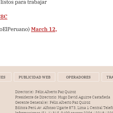
 listos para trabajar
C8C
ioElPeruano)
March 12,
NES
PUBLICIDAD WEB
OPERADORES
TR
Director(e): Félix Alberto Paz Quiroz
Presidente de Directorio: Hugo David Aguirre Castañeda
Gerente General(e): Félix Alberto Paz Quiroz
Editora Perú Av. Alfonso Ugarte 873, Lima 1 Central Tele
Informaciones (51-1) 315-0400 anexos 2206 / 2218 / 22