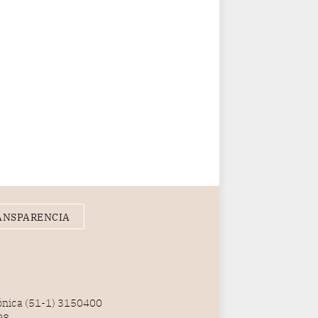
ANSPARENCIA
fónica (51-1) 3150400
98