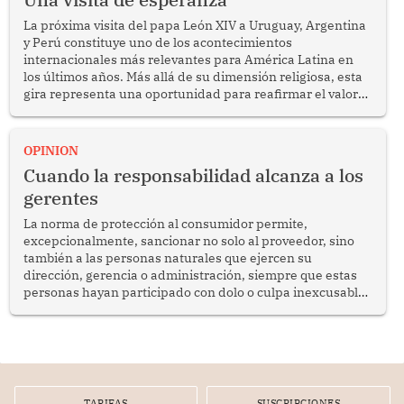
La próxima visita del papa León XIV a Uruguay, Argentina
y Perú constituye uno de los acontecimientos
internacionales más relevantes para América Latina en
los últimos años. Más allá de su dimensión religiosa, esta
gira representa una oportunidad para reafirmar el valor
del diálogo, fortalecer los vínculos entre los pueblos y
proyectar una imagen de cooperación en una región que
enfrenta desafíos en materia de desarrollo, cohesión
OPINION
social y gobernabilidad.
Cuando la responsabilidad alcanza a los
gerentes
La norma de protección al consumidor permite,
excepcionalmente, sancionar no solo al proveedor, sino
también a las personas naturales que ejercen su
dirección, gerencia o administración, siempre que estas
personas hayan participado con dolo o culpa inexcusable
en el planeamiento, la realización o la ejecución de la
infracción. En un caso reciente, Indecopi sancionó al
gerente de un proveedor de servicios de entretenimiento
por la frustrada realización de un meet and greet con
Lionel Messi, cuya presencia fue ofrecida, a su vez, por el
gerente de la empresa promotora en una entrevista
TARIFAS
SUSCRIPCIONES