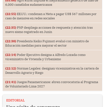
(03:00)
Agro Rural impulsa el mejoramiento genético de más de
6,000 camélidos sudamericanos
(22:55)
EE.UU.: condenan a Meta a pagar US$ 567 millones por
caso de menores en redes sociales
(22:35)
PNP despliega acciones de respuesta y atención tras
nuevo sismo registrado en Junín
(22:30)
Presidenta Keiko Fujimori evaluó con ministro de
Educación medidas para mejorar el sector
(22:14)
Poder Ejecutivo designa a Alfredo Lozada como
viceministro de Vivienda y Urbanismo
(22:12)
Normas Legales: designan viceministros en la cartera de
Desarrollo Agrario y Riego
(21:41)
Juegos Panamericanos: abren convocatoria al Programa
de Voluntariado Lima 2027
EDITORIAL
Una visita de esperanza