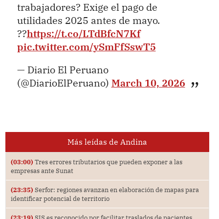
trabajadores? Exige el pago de
utilidades 2025 antes de mayo.
??
https://t.co/LTdBfcN7Kf
pic.twitter.com/ySmFfSswT5
— Diario El Peruano
(@DiarioElPeruano)
March 10, 2026
Más leídas de Andina
(03:00)
Tres errores tributarios que pueden exponer a las
empresas ante Sunat
(23:35)
Serfor: regiones avanzan en elaboración de mapas para
identificar potencial de territorio
(23:19)
SIS es reconocido por facilitar traslados de pacientes