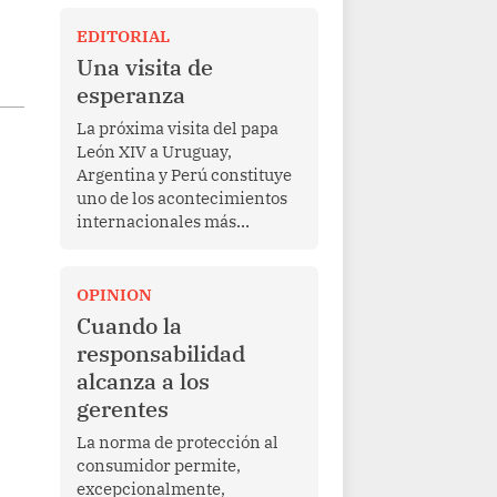
EDITORIAL
Una visita de
esperanza
La próxima visita del papa
León XIV a Uruguay,
Argentina y Perú constituye
uno de los acontecimientos
internacionales más
relevantes para América
Latina en los últimos años.
Más allá de su dimensión
OPINION
religiosa, esta gira
Cuando la
representa una oportunidad
responsabilidad
para reafirmar el valor del
alcanza a los
diálogo, fortalecer los
gerentes
vínculos entre los pueblos y
proyectar una imagen de
La norma de protección al
cooperación en una región
consumidor permite,
que enfrenta desafíos en
excepcionalmente,