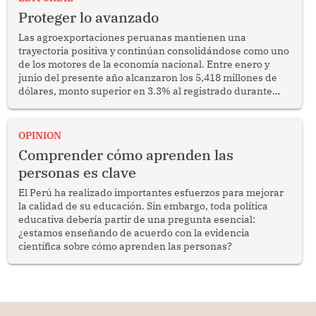
Proteger lo avanzado
Las agroexportaciones peruanas mantienen una
trayectoria positiva y continúan consolidándose como uno
de los motores de la economía nacional. Entre enero y
junio del presente año alcanzaron los 5,418 millones de
dólares, monto superior en 3.3% al registrado durante
similar periodo del 2025. Se trata de un resultado
alentador que confirma la capacidad del sector para
competir en los mercados internacionales y generar
OPINION
oportunidades de desarrollo en diversas regiones del
Comprender cómo aprenden las
país.
personas es clave
El Perú ha realizado importantes esfuerzos para mejorar
la calidad de su educación. Sin embargo, toda política
educativa debería partir de una pregunta esencial:
¿estamos enseñando de acuerdo con la evidencia
científica sobre cómo aprenden las personas?