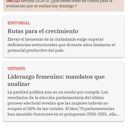
(06:52)
Serums 2026-II: ¿qué debes tener en cuenta para la
evaluación que se realiza hoy domingo ?
EDITORIAL
Rutas para el crecimiento
Elevar el bienestar de la ciudadanía exige superar
deficiencias estructurales que durante años limitaron el
potencial productivo del país.
OPINION
Liderazgo femenino: mandatos que
analizar
La paridad política aún es un sueño por cumplir. Los
resultados de la elección parlamentaria del último
proceso electoral revelan que las mujeres todavía no
ocupan el 50% de las curules. Si bien 70 parlamentarias
han asumido funciones en el quinquenio 2026-2031, ellas
representan apenas el 36.8% de los 190 integrantes del
nuevo Congreso bicameral (60 senadores y 130