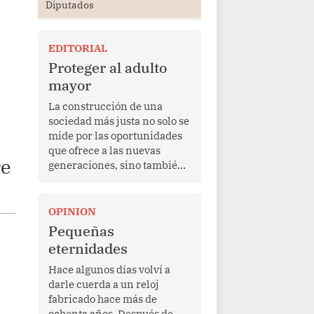
Diputados
EDITORIAL
Proteger al adulto
mayor
La construcción de una
sociedad más justa no solo se
mide por las oportunidades
que ofrece a las nuevas
re
generaciones, sino también
por la manera en que
protege a quienes, después
de una vida de esfuerzo y
OPINION
trabajo, afrontan la vejez en
Pequeñas
condiciones de
eternidades
vulnerabilidad. El anuncio
formulado por la presidenta
Hace algunos días volví a
de la república, Keiko
darle cuerda a un reloj
Fujimori, de incrementar de
fabricado hace más de
350 a 700 soles bimestrales
ochenta años. Después de