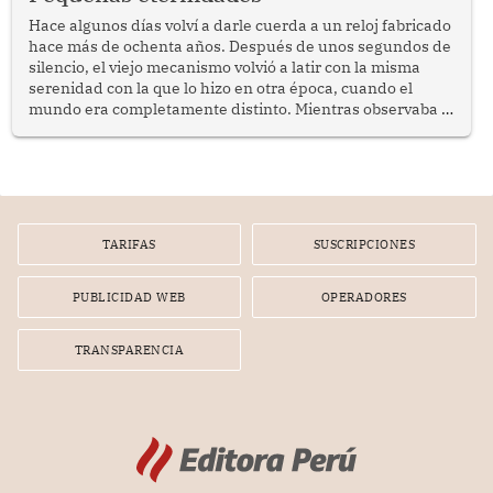
públicas dirigidas a los adultos mayores en pobreza.
Hace algunos días volví a darle cuerda a un reloj fabricado
hace más de ochenta años. Después de unos segundos de
silencio, el viejo mecanismo volvió a latir con la misma
serenidad con la que lo hizo en otra época, cuando el
mundo era completamente distinto. Mientras observaba el
lento movimiento de sus agujas pensé que algunas cosas
poseen una misteriosa capacidad para sobrevivir al
tiempo.
TARIFAS
SUSCRIPCIONES
PUBLICIDAD WEB
OPERADORES
TRANSPARENCIA