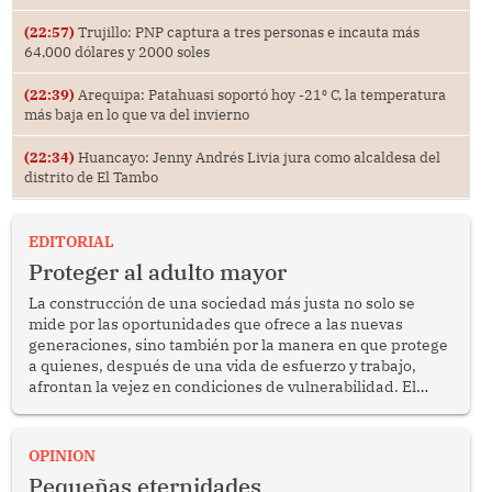
(22:57)
Trujillo: PNP captura a tres personas e incauta más
64,000 dólares y 2000 soles
(22:39)
Arequipa: Patahuasi soportó hoy -21⁰ C, la temperatura
más baja en lo que va del invierno
(22:34)
Huancayo: Jenny Andrés Livia jura como alcaldesa del
distrito de El Tambo
EDITORIAL
Proteger al adulto mayor
La construcción de una sociedad más justa no solo se
mide por las oportunidades que ofrece a las nuevas
generaciones, sino también por la manera en que protege
a quienes, después de una vida de esfuerzo y trabajo,
afrontan la vejez en condiciones de vulnerabilidad. El
anuncio formulado por la presidenta de la república,
Keiko Fujimori, de incrementar de 350 a 700 soles
bimestrales el subsidio que reciben los beneficiarios del
OPINION
programa Pensión 65 abre una oportunidad para
Pequeñas eternidades
reflexionar sobre la importancia de fortalecer las políticas