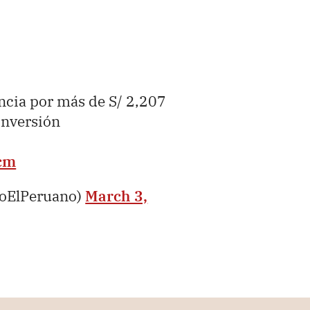
ncia por más de S/ 2,207
inversión
5cm
ioElPeruano)
March 3,