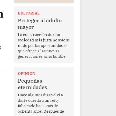
n
EDITORIAL
Proteger al adulto
mayor
La construcción de una
sociedad más justa no solo se
s
mide por las oportunidades
que ofrece a las nuevas
generaciones, sino también
por la manera en que
protege a quienes, después
de una vida de esfuerzo y
OPINION
trabajo, afrontan la vejez en
Pequeñas
condiciones de
eternidades
vulnerabilidad. El anuncio
formulado por la presidenta
Hace algunos días volví a
de la república, Keiko
darle cuerda a un reloj
Fujimori, de incrementar de
fabricado hace más de
350 a 700 soles bimestrales
ochenta años. Después de