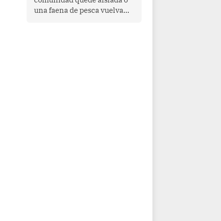
una faena de pesca vuelva
con las redes vacías, el
océano avisa. Hoy las señales
son claras: el Pacífico
tropical se está calentando y
el Perú tiene una ventana
estrecha para prepararse.