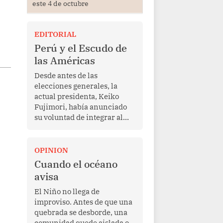
este 4 de octubre
EDITORIAL
Perú y el Escudo de
las Américas
Desde antes de las
elecciones generales, la
actual presidenta, Keiko
Fujimori, había anunciado
su voluntad de integrar al
Perú a la iniciativa Escudo
de las Américas, presentada
en marzo de este año por el
OPINION
mandatario estadounidense
Cuando el océano
Donald Trump, con el fin de
avisa
enfrentar al crimen
transnacional organizado y
El Niño no llega de
al tráfico de drogas.
improviso. Antes de que una
quebrada se desborde, una
comunidad quede aislada o