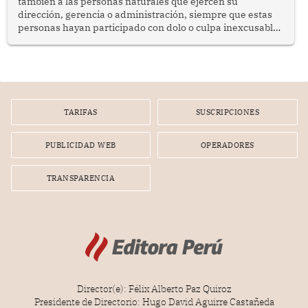
también a las personas naturales que ejercen su
dirección, gerencia o administración, siempre que estas
personas hayan participado con dolo o culpa inexcusable
en el planeamiento, la realización o la ejecución de la
infracción. En un caso reciente, Indecopi sancionó al
gerente de un proveedor de servicios de entretenimiento
por la frustrada realización de un meet and greet con
Lionel Messi, cuya presencia fue ofrecida, a su vez, por el
gerente de la empresa promotora en una entrevista
TARIFAS
SUSCRIPCIONES
radial.
PUBLICIDAD WEB
OPERADORES
TRANSPARENCIA
Director(e): Félix Alberto Paz Quiroz
Presidente de Directorio: Hugo David Aguirre Castañeda