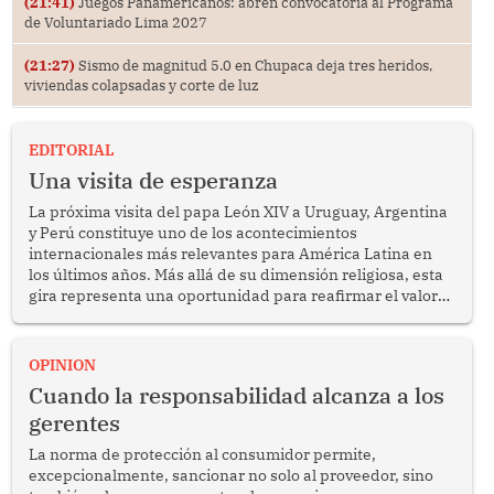
(21:41)
Juegos Panamericanos: abren convocatoria al Programa
de Voluntariado Lima 2027
(21:27)
Sismo de magnitud 5.0 en Chupaca deja tres heridos,
viviendas colapsadas y corte de luz
EDITORIAL
Una visita de esperanza
La próxima visita del papa León XIV a Uruguay, Argentina
y Perú constituye uno de los acontecimientos
internacionales más relevantes para América Latina en
los últimos años. Más allá de su dimensión religiosa, esta
gira representa una oportunidad para reafirmar el valor
del diálogo, fortalecer los vínculos entre los pueblos y
proyectar una imagen de cooperación en una región que
enfrenta desafíos en materia de desarrollo, cohesión
OPINION
social y gobernabilidad.
Cuando la responsabilidad alcanza a los
gerentes
La norma de protección al consumidor permite,
excepcionalmente, sancionar no solo al proveedor, sino