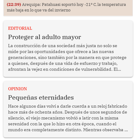
(22:39)
Arequipa: Patahuasi soportó hoy -21⁰ C, la temperatura
más baja en lo que va del invierno
EDITORIAL
Proteger al adulto mayor
La construcción de una sociedad más justa no solo se
mide por las oportunidades que ofrece a las nuevas
generaciones, sino también por la manera en que protege
a quienes, después de una vida de esfuerzo y trabajo,
afrontan la vejez en condiciones de vulnerabilidad. El
anuncio formulado por la presidenta de la república,
Keiko Fujimori, de incrementar de 350 a 700 soles
bimestrales el subsidio que reciben los beneficiarios del
OPINION
programa Pensión 65 abre una oportunidad para
Pequeñas eternidades
reflexionar sobre la importancia de fortalecer las políticas
públicas dirigidas a los adultos mayores en pobreza.
Hace algunos días volví a darle cuerda a un reloj fabricado
hace más de ochenta años. Después de unos segundos de
silencio, el viejo mecanismo volvió a latir con la misma
serenidad con la que lo hizo en otra época, cuando el
mundo era completamente distinto. Mientras observaba el
lento movimiento de sus agujas pensé que algunas cosas