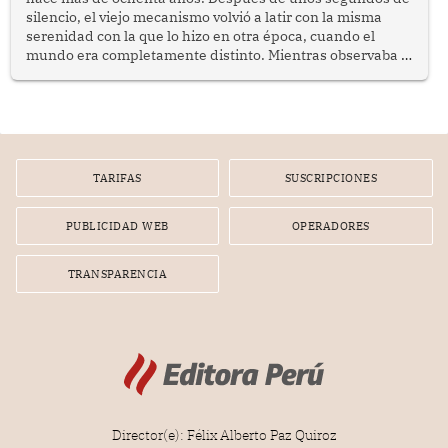
silencio, el viejo mecanismo volvió a latir con la misma
serenidad con la que lo hizo en otra época, cuando el
mundo era completamente distinto. Mientras observaba el
lento movimiento de sus agujas pensé que algunas cosas
poseen una misteriosa capacidad para sobrevivir al
tiempo.
TARIFAS
SUSCRIPCIONES
PUBLICIDAD WEB
OPERADORES
TRANSPARENCIA
Director(e): Félix Alberto Paz Quiroz