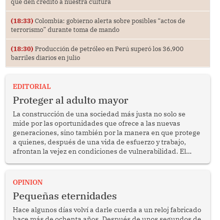
que den crédito a nuestra cultura
(18:33)
Colombia: gobierno alerta sobre posibles “actos de
terrorismo” durante toma de mando
(18:30)
Producción de petróleo en Perú superó los 36,900
barriles diarios en julio
EDITORIAL
Proteger al adulto mayor
La construcción de una sociedad más justa no solo se
mide por las oportunidades que ofrece a las nuevas
generaciones, sino también por la manera en que protege
a quienes, después de una vida de esfuerzo y trabajo,
afrontan la vejez en condiciones de vulnerabilidad. El
anuncio formulado por la presidenta de la república,
Keiko Fujimori, de incrementar de 350 a 700 soles
bimestrales el subsidio que reciben los beneficiarios del
OPINION
programa Pensión 65 abre una oportunidad para
Pequeñas eternidades
reflexionar sobre la importancia de fortalecer las políticas
públicas dirigidas a los adultos mayores en pobreza.
Hace algunos días volví a darle cuerda a un reloj fabricado
hace más de ochenta años. Después de unos segundos de