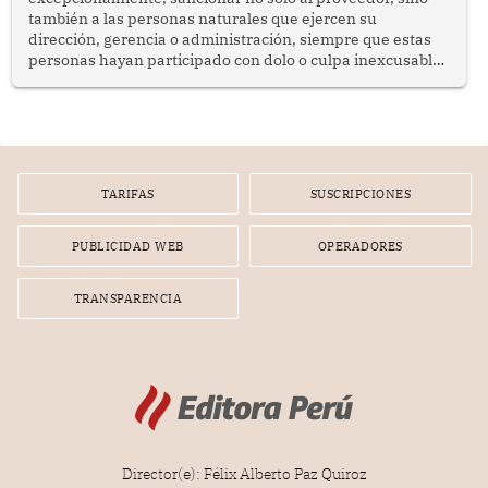
también a las personas naturales que ejercen su
dirección, gerencia o administración, siempre que estas
personas hayan participado con dolo o culpa inexcusable
en el planeamiento, la realización o la ejecución de la
infracción. En un caso reciente, Indecopi sancionó al
gerente de un proveedor de servicios de entretenimiento
por la frustrada realización de un meet and greet con
Lionel Messi, cuya presencia fue ofrecida, a su vez, por el
gerente de la empresa promotora en una entrevista
TARIFAS
SUSCRIPCIONES
radial.
PUBLICIDAD WEB
OPERADORES
TRANSPARENCIA
Director(e): Félix Alberto Paz Quiroz