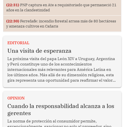
(22:31)
PNP captura en Ate a requisitoriado que permaneció 21
años en la clandestinidad
(22:30)
Ferreñafe: incendio forestal arrasa más de 80 hectáreas
y amenaza cultivos en Cañaris
EDITORIAL
Una visita de esperanza
La próxima visita del papa León XIV a Uruguay, Argentina
y Perú constituye uno de los acontecimientos
internacionales más relevantes para América Latina en
los últimos años. Más allá de su dimensión religiosa, esta
gira representa una oportunidad para reafirmar el valor
del diálogo, fortalecer los vínculos entre los pueblos y
proyectar una imagen de cooperación en una región que
enfrenta desafíos en materia de desarrollo, cohesión
OPINION
social y gobernabilidad.
Cuando la responsabilidad alcanza a los
gerentes
La norma de protección al consumidor permite,
excepcionalmente, sancionar no solo al proveedor, sino