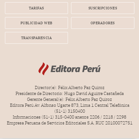
gerente de la empresa promotora en una entrevista
TARIFAS
SUSCRIPCIONES
radial.
PUBLICIDAD WEB
OPERADORES
TRANSPARENCIA
Director(e): Félix Alberto Paz Quiroz
Presidente de Directorio: Hugo David Aguirre Castañeda
Gerente General(e): Félix Alberto Paz Quiroz
Editora Perú Av. Alfonso Ugarte 873, Lima 1 Central Telefónica
(51-1) 3150400
Informaciones (51-1) 315-0400 anexos 2206 / 2218 / 2298
Empresa Peruana de Servicios Editoriales S.A. RUC 20100072751