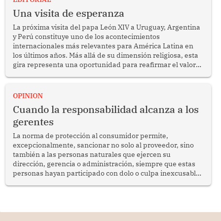
Una visita de esperanza
La próxima visita del papa León XIV a Uruguay, Argentina
y Perú constituye uno de los acontecimientos
internacionales más relevantes para América Latina en
los últimos años. Más allá de su dimensión religiosa, esta
gira representa una oportunidad para reafirmar el valor
del diálogo, fortalecer los vínculos entre los pueblos y
proyectar una imagen de cooperación en una región que
enfrenta desafíos en materia de desarrollo, cohesión
OPINION
social y gobernabilidad.
Cuando la responsabilidad alcanza a los
gerentes
La norma de protección al consumidor permite,
excepcionalmente, sancionar no solo al proveedor, sino
también a las personas naturales que ejercen su
dirección, gerencia o administración, siempre que estas
personas hayan participado con dolo o culpa inexcusable
en el planeamiento, la realización o la ejecución de la
infracción. En un caso reciente, Indecopi sancionó al
gerente de un proveedor de servicios de entretenimiento
por la frustrada realización de un meet and greet con
Lionel Messi, cuya presencia fue ofrecida, a su vez, por el