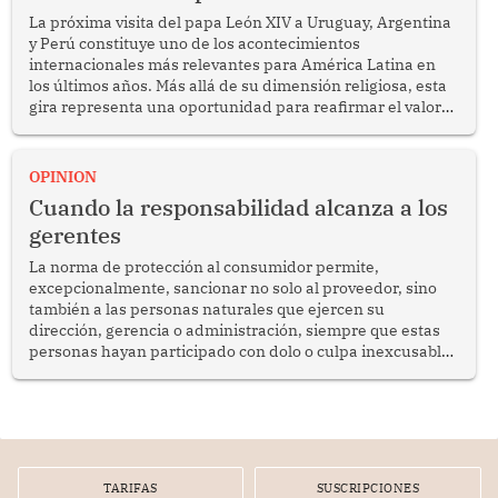
La próxima visita del papa León XIV a Uruguay, Argentina
y Perú constituye uno de los acontecimientos
internacionales más relevantes para América Latina en
los últimos años. Más allá de su dimensión religiosa, esta
gira representa una oportunidad para reafirmar el valor
del diálogo, fortalecer los vínculos entre los pueblos y
proyectar una imagen de cooperación en una región que
enfrenta desafíos en materia de desarrollo, cohesión
OPINION
social y gobernabilidad.
Cuando la responsabilidad alcanza a los
gerentes
La norma de protección al consumidor permite,
excepcionalmente, sancionar no solo al proveedor, sino
también a las personas naturales que ejercen su
dirección, gerencia o administración, siempre que estas
personas hayan participado con dolo o culpa inexcusable
en el planeamiento, la realización o la ejecución de la
infracción. En un caso reciente, Indecopi sancionó al
gerente de un proveedor de servicios de entretenimiento
por la frustrada realización de un meet and greet con
Lionel Messi, cuya presencia fue ofrecida, a su vez, por el
gerente de la empresa promotora en una entrevista
TARIFAS
SUSCRIPCIONES