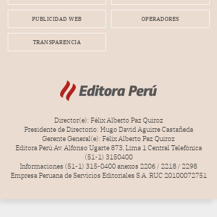
radial.
PUBLICIDAD WEB
OPERADORES
TRANSPARENCIA
Director(e): Félix Alberto Paz Quiroz
Presidente de Directorio: Hugo David Aguirre Castañeda
Gerente General(e): Félix Alberto Paz Quiroz
Editora Perú Av. Alfonso Ugarte 873, Lima 1 Central Telefónica
(51-1) 3150400
Informaciones (51-1) 315-0400 anexos 2206 / 2218 / 2298
Empresa Peruana de Servicios Editoriales S.A. RUC 20100072751