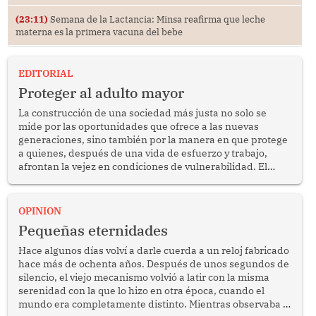
(23:11)
Semana de la Lactancia: Minsa reafirma que leche
materna es la primera vacuna del bebe
EDITORIAL
Proteger al adulto mayor
La construcción de una sociedad más justa no solo se
mide por las oportunidades que ofrece a las nuevas
generaciones, sino también por la manera en que protege
a quienes, después de una vida de esfuerzo y trabajo,
afrontan la vejez en condiciones de vulnerabilidad. El
anuncio formulado por la presidenta de la república,
Keiko Fujimori, de incrementar de 350 a 700 soles
bimestrales el subsidio que reciben los beneficiarios del
OPINION
programa Pensión 65 abre una oportunidad para
Pequeñas eternidades
reflexionar sobre la importancia de fortalecer las políticas
públicas dirigidas a los adultos mayores en pobreza.
Hace algunos días volví a darle cuerda a un reloj fabricado
hace más de ochenta años. Después de unos segundos de
silencio, el viejo mecanismo volvió a latir con la misma
serenidad con la que lo hizo en otra época, cuando el
mundo era completamente distinto. Mientras observaba el