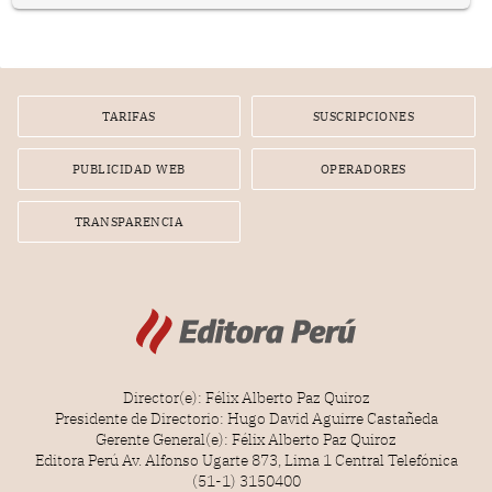
lento movimiento de sus agujas pensé que algunas cosas
poseen una misteriosa capacidad para sobrevivir al
tiempo.
TARIFAS
SUSCRIPCIONES
PUBLICIDAD WEB
OPERADORES
TRANSPARENCIA
Director(e): Félix Alberto Paz Quiroz
Presidente de Directorio: Hugo David Aguirre Castañeda
Gerente General(e): Félix Alberto Paz Quiroz
Editora Perú Av. Alfonso Ugarte 873, Lima 1 Central Telefónica
(51-1) 3150400