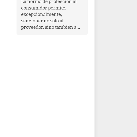
La norma de protección al
cooperación en una región
consumidor permite,
que enfrenta desafíos en
excepcionalmente,
materia de desarrollo,
sancionar no solo al
cohesión social y
proveedor, sino también a
gobernabilidad.
las personas naturales que
ejercen su dirección,
gerencia o administración,
siempre que estas personas
hayan participado con dolo o
culpa inexcusable en el
planeamiento, la realización
o la ejecución de la
infracción. En un caso
reciente, Indecopi sancionó
al gerente de un proveedor
de servicios de
entretenimiento por la
frustrada realización de un
meet and greet con Lionel
Messi, cuya presencia fue
ofrecida, a su vez, por el