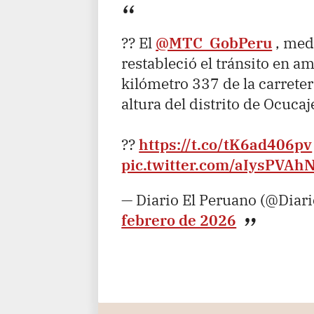
?? El
@MTC_GobPeru
, med
restableció el tránsito en a
kilómetro 337 de la carrete
altura del distrito de Ocucaje
??
https://t.co/tK6ad406pv
pic.twitter.com/aIysPVAh
— Diario El Peruano (@Diar
febrero de 2026