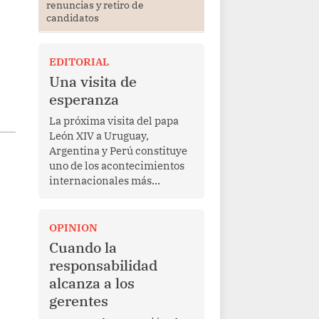
renuncias y retiro de
candidatos
EDITORIAL
Una visita de
esperanza
La próxima visita del papa
León XIV a Uruguay,
Argentina y Perú constituye
uno de los acontecimientos
internacionales más
relevantes para América
Latina en los últimos años.
Más allá de su dimensión
OPINION
religiosa, esta gira
Cuando la
representa una oportunidad
responsabilidad
para reafirmar el valor del
alcanza a los
diálogo, fortalecer los
gerentes
vínculos entre los pueblos y
proyectar una imagen de