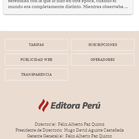
serenidad con la que lo hizo en otra época, cuando el
mundo era completamente distinto. Mientras observaba el
lento movimiento de sus agujas pensé que algunas cosas
poseen una misteriosa capacidad para sobrevivir al
tiempo.
TARIFAS
SUSCRIPCIONES
PUBLICIDAD WEB
OPERADORES
TRANSPARENCIA
Director(e): Félix Alberto Paz Quiroz
Presidente de Directorio: Hugo David Aguirre Castañeda
Gerente General(e): Félix Alberto Paz Quiroz