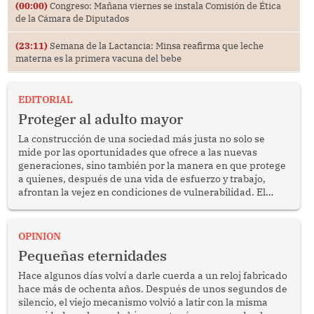
(00:00)
Congreso: Mañana viernes se instala Comisión de Ética
de la Cámara de Diputados
(23:11)
Semana de la Lactancia: Minsa reafirma que leche
materna es la primera vacuna del bebe
EDITORIAL
Proteger al adulto mayor
La construcción de una sociedad más justa no solo se
mide por las oportunidades que ofrece a las nuevas
generaciones, sino también por la manera en que protege
a quienes, después de una vida de esfuerzo y trabajo,
afrontan la vejez en condiciones de vulnerabilidad. El
anuncio formulado por la presidenta de la república,
Keiko Fujimori, de incrementar de 350 a 700 soles
bimestrales el subsidio que reciben los beneficiarios del
OPINION
programa Pensión 65 abre una oportunidad para
Pequeñas eternidades
reflexionar sobre la importancia de fortalecer las políticas
públicas dirigidas a los adultos mayores en pobreza.
Hace algunos días volví a darle cuerda a un reloj fabricado
hace más de ochenta años. Después de unos segundos de
silencio, el viejo mecanismo volvió a latir con la misma