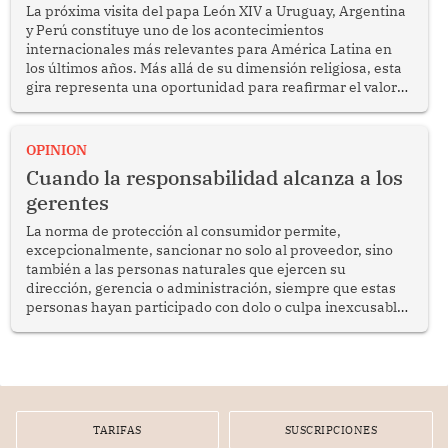
La próxima visita del papa León XIV a Uruguay, Argentina
y Perú constituye uno de los acontecimientos
internacionales más relevantes para América Latina en
los últimos años. Más allá de su dimensión religiosa, esta
gira representa una oportunidad para reafirmar el valor
del diálogo, fortalecer los vínculos entre los pueblos y
proyectar una imagen de cooperación en una región que
enfrenta desafíos en materia de desarrollo, cohesión
OPINION
social y gobernabilidad.
Cuando la responsabilidad alcanza a los
gerentes
La norma de protección al consumidor permite,
excepcionalmente, sancionar no solo al proveedor, sino
también a las personas naturales que ejercen su
dirección, gerencia o administración, siempre que estas
personas hayan participado con dolo o culpa inexcusable
en el planeamiento, la realización o la ejecución de la
infracción. En un caso reciente, Indecopi sancionó al
gerente de un proveedor de servicios de entretenimiento
por la frustrada realización de un meet and greet con
Lionel Messi, cuya presencia fue ofrecida, a su vez, por el
gerente de la empresa promotora en una entrevista
TARIFAS
SUSCRIPCIONES
radial.