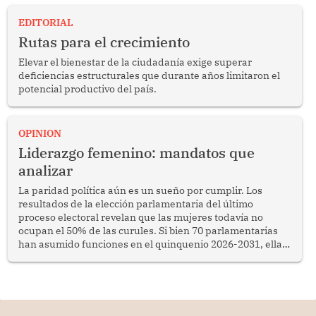
EDITORIAL
Rutas para el crecimiento
Elevar el bienestar de la ciudadanía exige superar
deficiencias estructurales que durante años limitaron el
potencial productivo del país.
OPINION
Liderazgo femenino: mandatos que
analizar
La paridad política aún es un sueño por cumplir. Los
resultados de la elección parlamentaria del último
proceso electoral revelan que las mujeres todavía no
ocupan el 50% de las curules. Si bien 70 parlamentarias
han asumido funciones en el quinquenio 2026-2031, ellas
representan apenas el 36.8% de los 190 integrantes del
nuevo Congreso bicameral (60 senadores y 130
diputados).