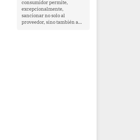
consumidor permite,
que enfrenta desafíos en
excepcionalmente,
materia de desarrollo,
sancionar no solo al
cohesión social y
proveedor, sino también a
gobernabilidad.
las personas naturales que
ejercen su dirección,
gerencia o administración,
siempre que estas personas
hayan participado con dolo o
culpa inexcusable en el
planeamiento, la realización
o la ejecución de la
infracción. En un caso
reciente, Indecopi sancionó
al gerente de un proveedor
de servicios de
entretenimiento por la
frustrada realización de un
meet and greet con Lionel
Messi, cuya presencia fue
ofrecida, a su vez, por el