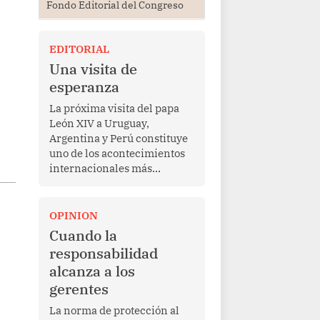
Fondo Editorial del Congreso
EDITORIAL
Una visita de
esperanza
La próxima visita del papa
León XIV a Uruguay,
Argentina y Perú constituye
uno de los acontecimientos
internacionales más
relevantes para América
Latina en los últimos años.
Más allá de su dimensión
OPINION
religiosa, esta gira
Cuando la
representa una oportunidad
responsabilidad
para reafirmar el valor del
alcanza a los
diálogo, fortalecer los
gerentes
vínculos entre los pueblos y
proyectar una imagen de
La norma de protección al
cooperación en una región