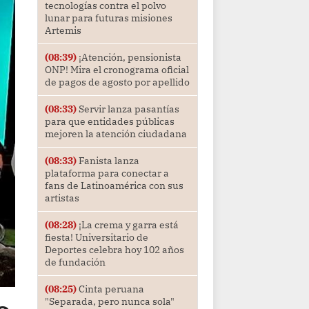
tecnologías contra el polvo
lunar para futuras misiones
Artemis
(08:39)
¡Atención, pensionista
ONP! Mira el cronograma oficial
de pagos de agosto por apellido
(08:33)
Servir lanza pasantías
para que entidades públicas
mejoren la atención ciudadana
(08:33)
Fanista lanza
plataforma para conectar a
fans de Latinoamérica con sus
artistas
(08:28)
¡La crema y garra está
fiesta! Universitario de
Deportes celebra hoy 102 años
de fundación
(08:25)
Cinta peruana
"Separada, pero nunca sola"