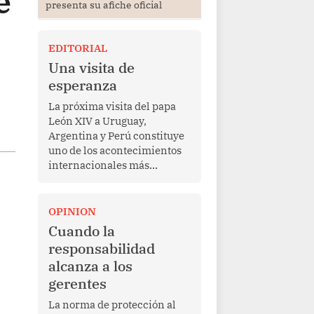
e
presenta su afiche oficial
EDITORIAL
Una visita de
esperanza
La próxima visita del papa
León XIV a Uruguay,
Argentina y Perú constituye
uno de los acontecimientos
internacionales más
relevantes para América
Latina en los últimos años.
Más allá de su dimensión
OPINION
religiosa, esta gira
Cuando la
representa una oportunidad
responsabilidad
para reafirmar el valor del
alcanza a los
diálogo, fortalecer los
gerentes
vínculos entre los pueblos y
proyectar una imagen de
La norma de protección al
cooperación en una región