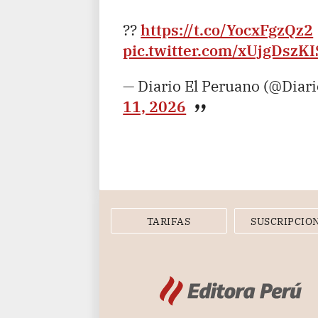
??
https://t.co/YocxFgzQz2
pic.twitter.com/xUjgDszKI
— Diario El Peruano (@Diar
11, 2026
TARIFAS
SUSCRIPCIO