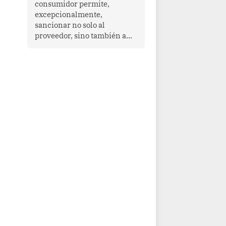
consumidor permite,
que enfrenta desafíos en
excepcionalmente,
materia de desarrollo,
sancionar no solo al
cohesión social y
proveedor, sino también a
gobernabilidad.
las personas naturales que
ejercen su dirección,
gerencia o administración,
siempre que estas personas
hayan participado con dolo o
culpa inexcusable en el
planeamiento, la realización
o la ejecución de la
infracción. En un caso
reciente, Indecopi sancionó
al gerente de un proveedor
de servicios de
entretenimiento por la
frustrada realización de un
meet and greet con Lionel
Messi, cuya presencia fue
ofrecida, a su vez, por el