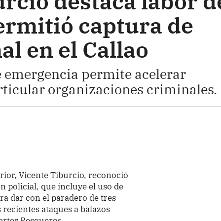
rcio destaca labor d
ermitió captura de
l en el Callao
e emergencia permite acelerar
rticular organizaciones criminales.
erior, Vicente Tiburcio, reconoció
n policial, que incluye el uso de
ara dar con el paradero de tres
s recientes ataques a balazos
ortes Pesqueros.