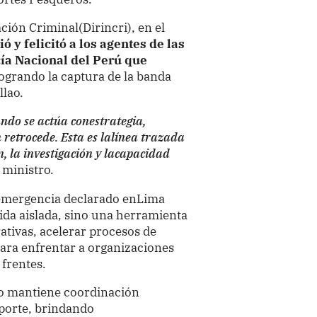
ación Criminal(Dirincri), en el
ó y felicitó a los agentes de las
cía Nacional del Perú que
logrando la captura de la banda
llao.
ndo se actúa conestrategia,
en retrocede. Esta es lalínea trazada
n, la investigación y lacapacidad
l ministro.
e emergencia declarado enLima
ida aislada, sino una herramienta
tivas, acelerar procesos de
ara enfrentar a organizaciones
 frentes.
ivo mantiene coordinación
porte, brindando