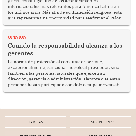
y Perú constituye uno de los acontecimientos
internacionales más relevantes para América Latina en
los últimos años. Más allá de su dimensión religiosa, esta
gira representa una oportunidad para reafirmar el valor
del diálogo, fortalecer los vínculos entre los pueblos y
proyectar una imagen de cooperación en una región que
enfrenta desafíos en materia de desarrollo, cohesión
OPINION
social y gobernabilidad.
Cuando la responsabilidad alcanza a los
gerentes
La norma de protección al consumidor permite,
excepcionalmente, sancionar no solo al proveedor, sino
también a las personas naturales que ejercen su
dirección, gerencia o administración, siempre que estas
personas hayan participado con dolo o culpa inexcusable
en el planeamiento, la realización o la ejecución de la
infracción. En un caso reciente, Indecopi sancionó al
gerente de un proveedor de servicios de entretenimiento
por la frustrada realización de un meet and greet con
Lionel Messi, cuya presencia fue ofrecida, a su vez, por el
gerente de la empresa promotora en una entrevista
TARIFAS
SUSCRIPCIONES
radial.