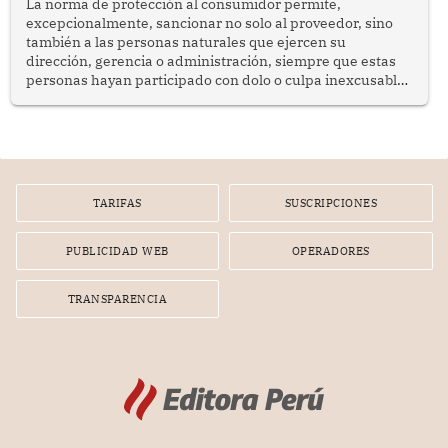
La norma de protección al consumidor permite,
excepcionalmente, sancionar no solo al proveedor, sino
también a las personas naturales que ejercen su
dirección, gerencia o administración, siempre que estas
personas hayan participado con dolo o culpa inexcusable
en el planeamiento, la realización o la ejecución de la
infracción. En un caso reciente, Indecopi sancionó al
gerente de un proveedor de servicios de entretenimiento
por la frustrada realización de un meet and greet con
Lionel Messi, cuya presencia fue ofrecida, a su vez, por el
gerente de la empresa promotora en una entrevista
TARIFAS
SUSCRIPCIONES
radial.
PUBLICIDAD WEB
OPERADORES
TRANSPARENCIA