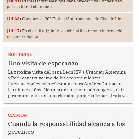
(14:31)
Carreras virtuales: qué debe ofrecer una universidad
para evitar el abandono
(14:23)
Comenzó el 30° Festival Internacional de Cine de Lima
(14:17)
En el arbitraje, la IA se debe utilizar como información,
no como solución
EDITORIAL
Una visita de esperanza
La próxima visita del papa León XIV a Uruguay, Argentina
y Perú constituye uno de los acontecimientos
internacionales más relevantes para América Latina en
los últimos años. Más allá de su dimensión religiosa, esta
gira representa una oportunidad para reafirmar el valor
del diálogo, fortalecer los vínculos entre los pueblos y
proyectar una imagen de cooperación en una región que
enfrenta desafíos en materia de desarrollo, cohesión
OPINION
social y gobernabilidad.
Cuando la responsabilidad alcanza a los
gerentes