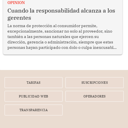
enfrenta desafíos en materia de desarrollo, cohesión
OPINION
social y gobernabilidad.
Cuando la responsabilidad alcanza a los
gerentes
La norma de protección al consumidor permite,
excepcionalmente, sancionar no solo al proveedor, sino
también a las personas naturales que ejercen su
dirección, gerencia o administración, siempre que estas
personas hayan participado con dolo o culpa inexcusable
en el planeamiento, la realización o la ejecución de la
infracción. En un caso reciente, Indecopi sancionó al
gerente de un proveedor de servicios de entretenimiento
por la frustrada realización de un meet and greet con
Lionel Messi, cuya presencia fue ofrecida, a su vez, por el
gerente de la empresa promotora en una entrevista
TARIFAS
SUSCRIPCIONES
radial.
PUBLICIDAD WEB
OPERADORES
TRANSPARENCIA